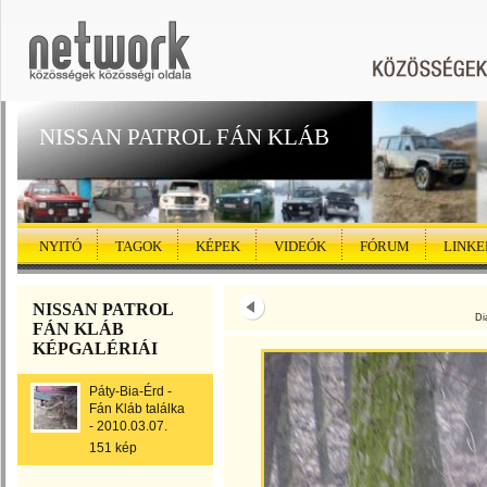
NISSAN PATROL FÁN KLÁB
NYITÓ
TAGOK
KÉPEK
VIDEÓK
FÓRUM
LINKE
NISSAN PATROL
Di
FÁN KLÁB
KÉPGALÉRIÁI
Páty-Bia-Érd -
Fán Kláb találka
- 2010.03.07.
151 kép