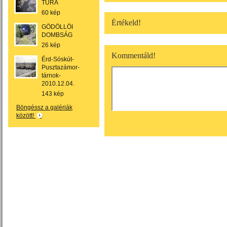
TÚRA
60 kép
Értékeld!
GÖDÖLLÖI
DOMBSÁG
26 kép
Kommentáld!
Érd-Sóskút-
Pusztazámor-
tárnok-
2010.12.04.
143 kép
Böngéssz a galériák
között!