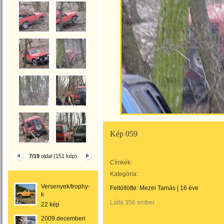
Kép 059
7/19
oldal (151 kép)
Címkék:
Kategória:
Versenyek/trophy-
Feltöltötte:
Mezei Tamás
|
16 éve
k
Látta 356 ember.
22 kép
2009.decemberi