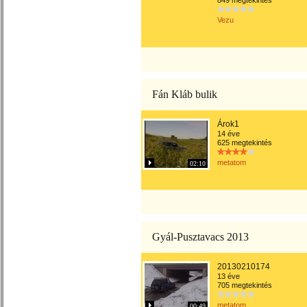
849 megtekintés
Vezu
Fán Kláb bulik
Árok1
14 éve
625 megtekintés
metatom
02:10
Gyál-Pusztavacs 2013
20130210174
13 éve
705 megtekintés
metatom
00:49