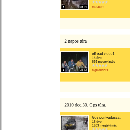
metatom
01:29
2 napos túra
offroad video1
16 éve
885 megtekintés
highlander1
01:09
2010 dec.30. Gps túra.
Gps pontvadászat
15 éve
1263 megtekintés