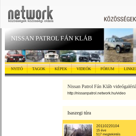
NISSAN PATROL FÁN KLÁB
NYITÓ
TAGOK
KÉPEK
VIDEÓK
FÓRUM
LINKE
Nissan Patrol Fán Kláb videógalériá
http://nissanpatrol.network.hu/video
Isaszegi túra
20110220104
15 éve
517 megtekintés