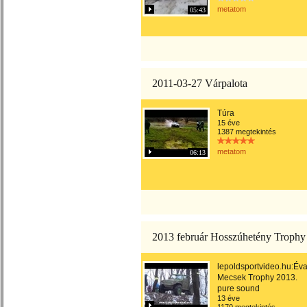
metatom
05:43
2011-03-27 Várpalota
Túra
15 éve
1387 megtekintés
metatom
06:13
2013 február Hosszúhetény Trophy
lepoldsportvideo.hu:Éva
Mecsek Trophy 2013.
pure sound
13 éve