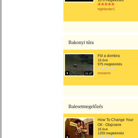
1170 megtekintés
highlander1
Bakonyi túra
Föl a dombra
16 éve
975 megtekintés
metatom
01:07
Balesetmegelőzés
How To Change Your
Oil - Olajcsere
16 éve
1259 megtekintés