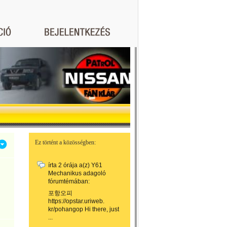
Ez történt a közösségben:
írta
2 órája
a(z)
Y61
Mechanikus adagoló
fórumtémában:
포항오피
https://opstar.uriweb.
kr/pohangop Hi there, just
...