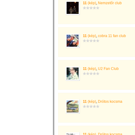
11
(kép)
,
Nemzetőr club
11
(kép)
,
cobra 11 fan club
11
(kép)
,
U2 Fan Club
11
(kép)
,
Drótos kocsma
11
(kép)
,
Drótos kocsma