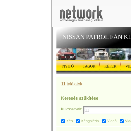
NISSAN PATROL FÁN K
NYITÓ
TAGOK
KÉPEK
VI
11 találatok
Keresés szűkítése
Kulcsszavak:
Kép
Képgaléria
Videó
Vid