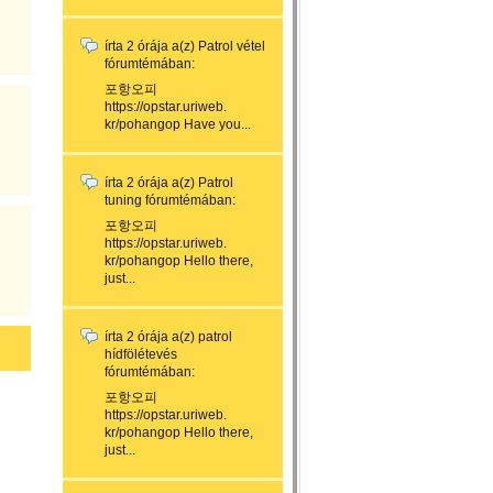
írta
2 órája
a(z)
Patrol vétel
fórumtémában:
포항오피
https://opstar.uriweb.
kr/pohangop Have you...
írta
2 órája
a(z)
Patrol
tuning
fórumtémában:
포항오피
https://opstar.uriweb.
kr/pohangop Hello there,
just...
írta
2 órája
a(z)
patrol
hídfölétevés
fórumtémában:
포항오피
https://opstar.uriweb.
kr/pohangop Hello there,
just...