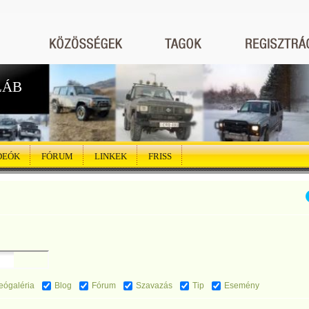
LÁB
DEÓK
FÓRUM
LINKEK
FRISS
eógaléria
Blog
Fórum
Szavazás
Tip
Esemény