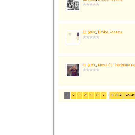
11
(kép)
,
Drótos kocsma
11
(kép)
,
Messi és Barcelona raj
1
2
3
4
5
6
7
...
13309
követ