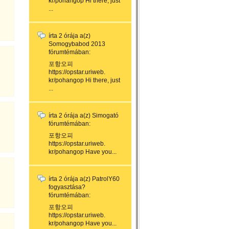
kr/pohangop Hi there, just
...
írta
2 órája
a(z)
Somogybabod 2013
fórumtémában:
포항오피
https://opstar.uriweb.
kr/pohangop Hi there, just
...
írta
2 órája
a(z)
Simogató
fórumtémában:
포항오피
https://opstar.uriweb.
kr/pohangop Have you...
írta
2 órája
a(z)
PatrolY60
fogyasztása?
fórumtémában:
포항오피
https://opstar.uriweb.
kr/pohangop Have you...