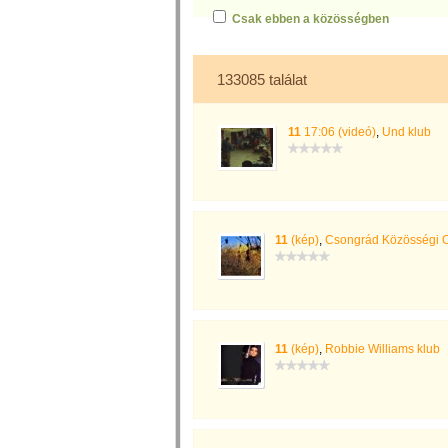
Csak ebben a közösségben
133085 találat
11
17:06 (videó)
,
Und klub
11
(kép)
,
Csongrád Közösségi O
11
(kép)
,
Robbie Williams klub