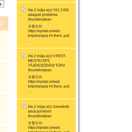
írta
2 órája
a(z)
Y61 3.0Di
adagoló probléma
fórumtémában:
포항오피
https://opstar.uriweb.
kr/pohangop Hi there, just
...
írta
2 órája
a(z)
V.PEST-
MEGYEI GPS
TÁJÉKOZÓDÁSI TÚRA
fórumtémában:
포항오피
https://opstar.uriweb.
kr/pohangop Hi there, just
...
írta
2 órája
a(z)
Szeretnék
tanácsot kérni!
fórumtémában:
포항오피
https://opstar.uriweb.