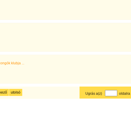
ongók klubja ...
kező
utolsó
Ugrás a(z)
oldalra